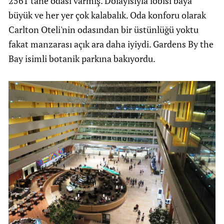
2561 tane odası varmış. Dolayısıyla lobisi baya
büyük ve her yer çok kalabalık. Oda konforu olarak
Carlton Oteli'nin odasından bir üstünlüğü yoktu
fakat manzarası açık ara daha iyiydi. Gardens By the
Bay isimli botanik parkına bakıyordu.