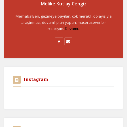
Melike Kutlay Cengiz
Merhaba!Ben, gezmeye bayılan, çok meraklı, dolayısıyla
araştırmacı, devamlı plan yapan, macerasever bir
eczacıyım.
Devamı...
Instagram
…