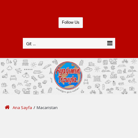
Follow Us
Git ...
Ana Sayfa
/
Macaristan