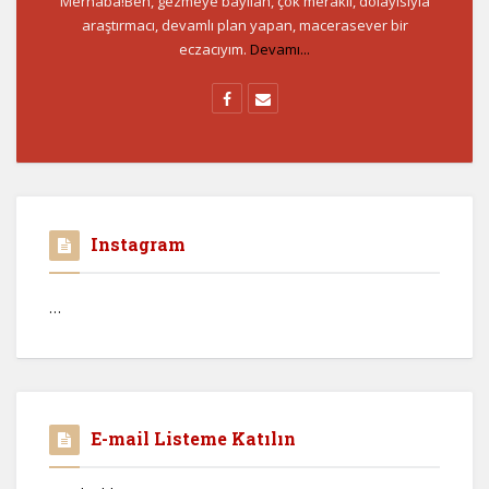
Merhaba!Ben, gezmeye bayılan, çok meraklı, dolayısıyla
araştırmacı, devamlı plan yapan, macerasever bir
eczacıyım.
Devamı...
Instagram
…
E-mail Listeme Katılın