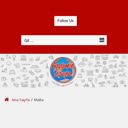
Follow Us
Git ...
Ana Sayfa
/
Malta