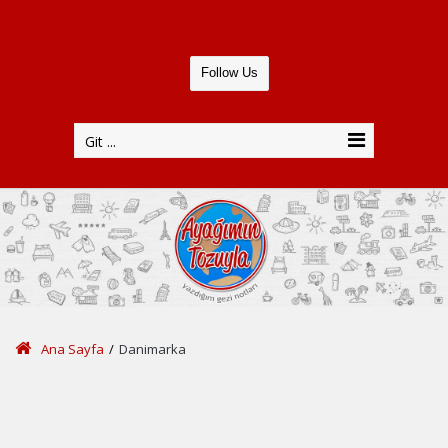
Follow Us
Git ...
Ana Sayfa
/
Danimarka