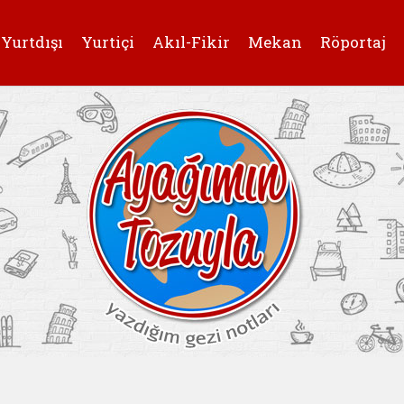
Yurtdışı
Yurtiçi
Akıl-Fikir
Mekan
Röportaj