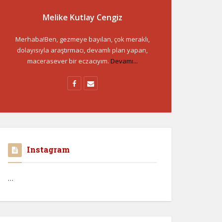
Melike Kutlay Cengiz
Merhaba!Ben, gezmeye bayılan, çok meraklı,
dolayısıyla araştırmacı, devamlı plan yapan,
macerasever bir eczacıyım.
Devamı...
Instagram
…