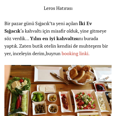
Leros Hatırası
Bir pazar günü Sığacık’ta yeni açılan
İki Ev
Sığacık
‘a kahvaltı için misafir olduk, yine gitmeye
söz verdik…
Yılın en iyi kahvaltısı
nı burada
yaptık. Zaten butik otelin kendisi de muhteşem bir
yer, inceleyin derim,buyrun
booking linki.