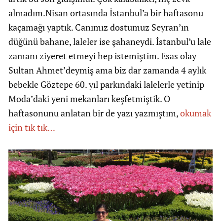
almadım.Nisan ortasında İstanbul’a bir haftasonu
kaçamağı yaptık. Canımız dostumuz Seyran’ın
düğünü bahane, laleler ise şahaneydi. İstanbul’u lale
zamanı ziyeret etmeyi hep istemiştim. Esas olay
Sultan Ahmet’deymiş ama biz dar zamanda 4 aylık
bebekle Göztepe 60. yıl parkındaki lalelerle yetinip
Moda’daki yeni mekanları keşfetmiştik. O
haftasonunu anlatan bir de yazı yazmıştım,
okumak
için tık tık…