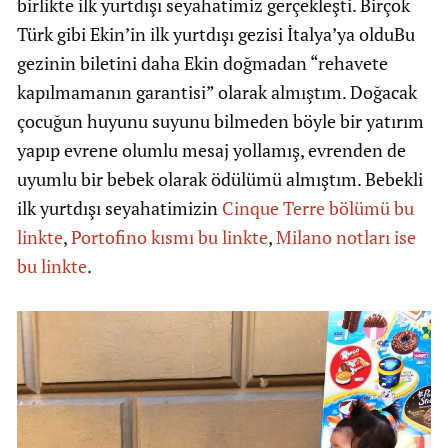
birlikte ilk yurtdışı seyahatimiz gerçekleşti. Birçok
Türk gibi Ekin’in ilk yurtdışı gezisi İtalya’ya olduBu
gezinin biletini daha Ekin doğmadan “rehavete
kapılmamanın garantisi” olarak almıştım. Doğacak
çocuğun huyunu suyunu bilmeden böyle bir yatırım
yapıp evrene olumlu mesaj yollamış, evrenden de
uyumlu bir bebek olarak ödülümü almıştım. Bebekli
ilk yurtdışı seyahatimizin
Cinque Terre bölümü bu
linkte
,
Portofino kısmı bu linkte
,
Milano notları ise
bu linkte
.