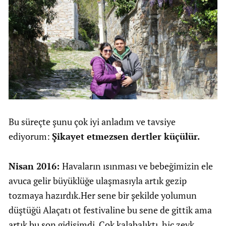
Bu süreçte şunu çok iyi anladım ve tavsiye
ediyorum:
Şikayet etmezsen dertler küçülür.
Nisan 2016:
Havaların ısınması ve bebeğimizin ele
avuca gelir büyüklüğe ulaşmasıyla artık gezip
tozmaya hazırdık.Her sene bir şekilde yolumun
düştüğü Alaçatı ot festivaline bu sene de gittik ama
artık bu son gidişimdi. Çok kalabalıktı, hiç zevk