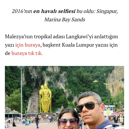
2016’nın
en havalı selfiesi
bu oldu: Singapur,
Marina Bay Sands
Malezya’nın tropikal adası Langkawi’yi anlattığım
yazı
için buraya
, başkent Kuala Lumpur yazısı için
de
buraya tık tık.