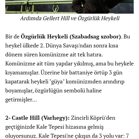
Ardımda Gellert Hill ve Özgürlük Heykeli
Bir de
Özgürlük Heykeli (Szabadsag szobor)
. Bu
heykel ülkede 2. Dünya Savaşı'ndan sonra kısa
dönem süren komünizme ait tek hatıra.
Komünizme ait tüm yapılar yıkılmış, ama bu heykele
kıyamamışlar. Üzerine bir battaniye örtüp 3 gün
kapatarak heykeli "güya" komünizmden arındırıp
boyamışlar, özgürlüğün sembolü haline
getirmişler…
2- Castle Hill (Varhegy):
Zincirli Köprü'den
geçtiğinizde Kale Tepesi hizasına gelmiş
oluyorsunuz. Kale Tepesi'ne çıkışın da 3 yolu var: 7