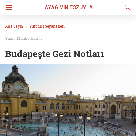
AYAĞIMIN TOZUYLA
Ana Sayfa
Yurt dışı Seyahatleri
Melike Kutlay
Budapeşte Gezi Notları