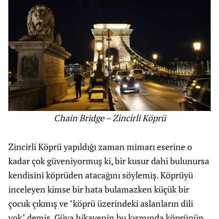
Chain Bridge – Zincirli Köprü
Zincirli Köprü yapıldığı zaman mimarı eserine o
kadar çok güveniyormuş ki, bir kusur dahi bulunursa
kendisini köprüden atacağını söylemiş. Köprüyü
inceleyen kimse bir hata bulamazken küçük bir
çocuk çıkmış ve "köprü üzerindeki aslanların dili
yok" demiş. Güya hikayenin bu kısmında köprünün