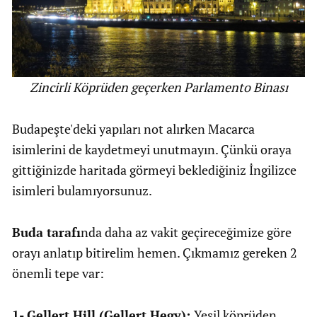
Zincirli Köprüden geçerken Parlamento Binası
Budapeşte'deki yapıları not alırken Macarca
isimlerini de kaydetmeyi unutmayın. Çünkü oraya
gittiğinizde haritada görmeyi beklediğiniz İngilizce
isimleri bulamıyorsunuz.
Buda tarafı
nda daha az vakit geçireceğimize göre
orayı anlatıp bitirelim hemen. Çıkmamız gereken 2
önemli tepe var:
1- Gellert Hill (Gellert Hegy):
Yeşil köprüden