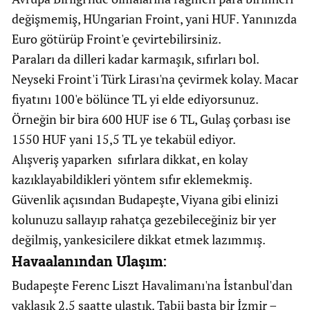
değişmemiş, HUngarian Froint, yani HUF. Yanınızda
Euro götürüp Froint'e çevirtebilirsiniz.
Paraları da dilleri kadar karmaşık, sıfırları bol.
Neyseki Froint'i Türk Lirası'na çevirmek kolay. Macar
fiyatını 100'e bölünce TL yi elde ediyorsunuz.
Örneğin bir bira 600 HUF ise 6 TL, Gulaş çorbası ise
1550 HUF yani 15,5 TL ye tekabül ediyor.
Alışveriş yaparken sıfırlara dikkat, en kolay
kazıklayabildikleri yöntem sıfır eklemekmiş.
Güvenlik açısından Budapeşte, Viyana gibi elinizi
kolunuzu sallayıp rahatça gezebileceğiniz bir yer
değilmiş, yankesicilere dikkat etmek lazımmış.
Havaalanından Ulaşım:
Budapeşte Ferenc Liszt Havalimanı'na İstanbul'dan
yaklaşık 2.5 saatte ulaştık. Tabii başta bir İzmir –