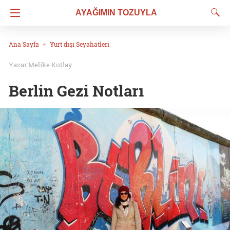
AYAĞIMIN TOZUYLA
Ana Sayfa
Yurt dışı Seyahatleri
Melike Kutlay
Berlin Gezi Notları