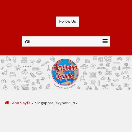
Follow Us
Git ...
Ana Sayfa
/
Singapore_skypark.JPG