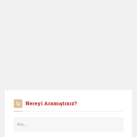
Nereyi Aramıştınız?