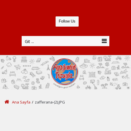
Follow Us
Git ...
Ana Sayfa
/
zafferana-(2).JPG