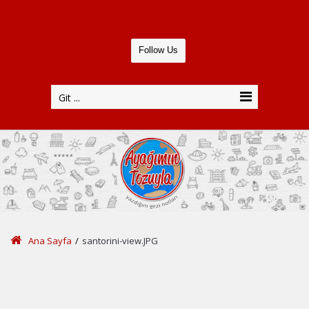
Follow Us
Git ...
Ana Sayfa
/
santorini-view.JPG