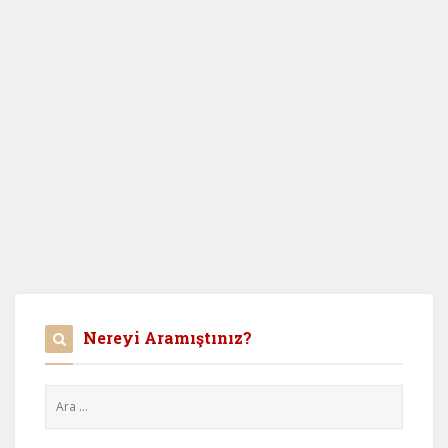
Nereyi Aramıştınız?