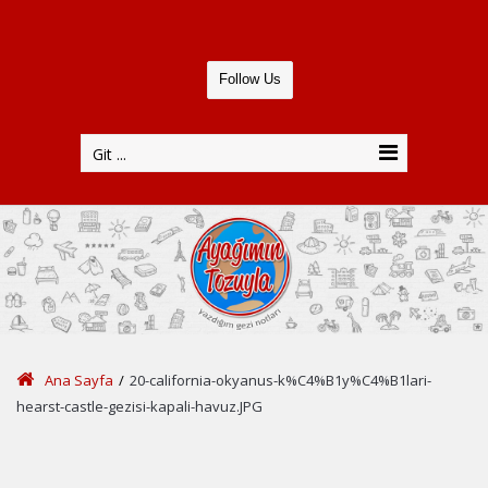
Follow Us
Git ...
Ana Sayfa
/
20-california-okyanus-k%C4%B1y%C4%B1lari-
hearst-castle-gezisi-kapali-havuz.JPG