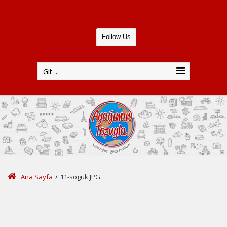
Follow Us
Git ...
Ana Sayfa
/
11-soguk.JPG