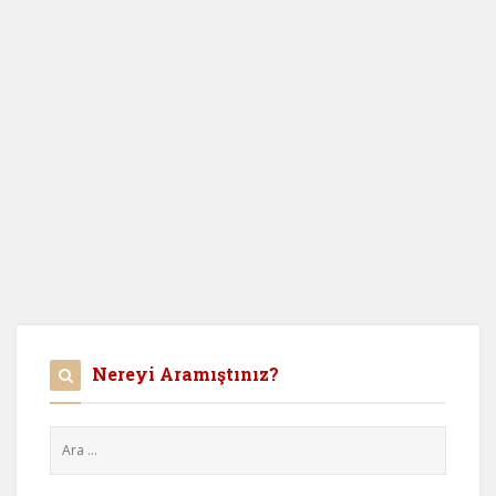
Nereyi Aramıştınız?