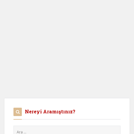
Nereyi Aramıştınız?