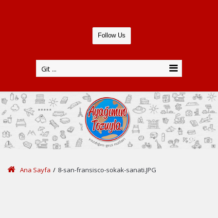
Follow Us
Git ...
Ana Sayfa
/
8-san-fransisco-sokak-sanati.JPG