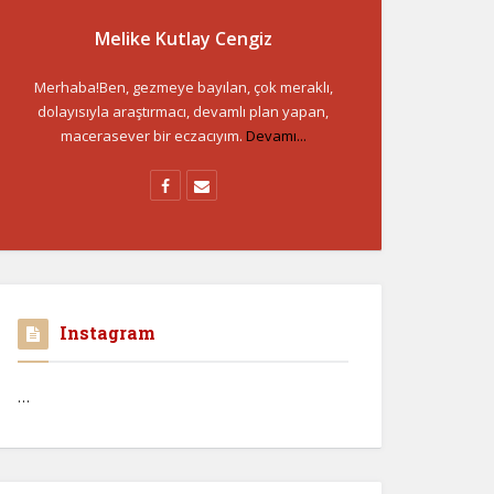
Melike Kutlay Cengiz
Merhaba!Ben, gezmeye bayılan, çok meraklı,
dolayısıyla araştırmacı, devamlı plan yapan,
macerasever bir eczacıyım.
Devamı...
Instagram
…