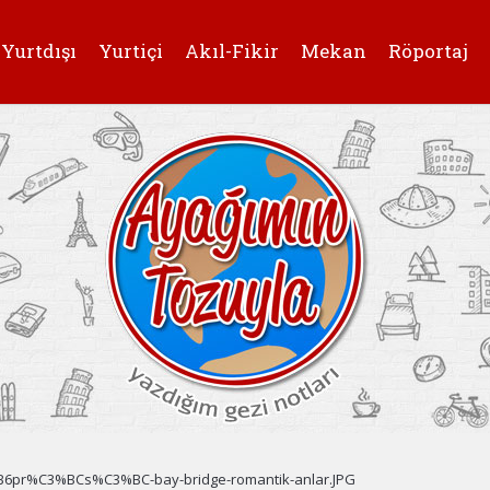
Yurtdışı
Yurtiçi
Akıl-Fikir
Mekan
Röportaj
B6pr%C3%BCs%C3%BC-bay-bridge-romantik-anlar.JPG