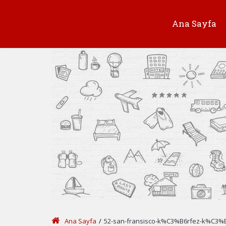
Ana Sayfa
Ana Sayfa
/
52-san-fransisco-k%C3%B6rfez-k%C3%