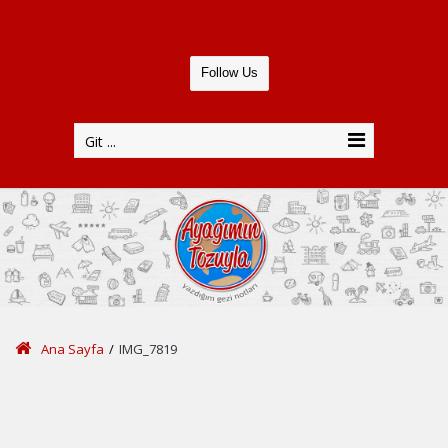
Follow Us
Git ...
Ana Sayfa
/
IMG_7819