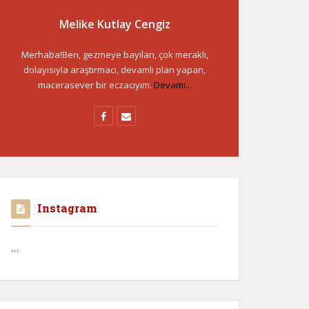
Melike Kutlay Cengiz
Merhaba!Ben, gezmeye bayılan, çok meraklı,
dolayısıyla araştırmacı, devamlı plan yapan,
macerasever bir eczacıyım.
Devamı...
Instagram
…