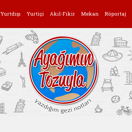
Yurtdışı
Yurtiçi
Akıl-Fikir
Mekan
Röportaj