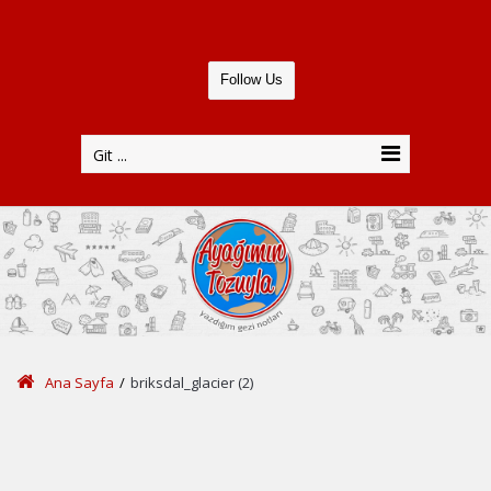
Follow Us
Git ...
Ana Sayfa
/
briksdal_glacier (2)