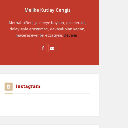
Melike Kutlay Cengiz
Merhaba!Ben, gezmeye bayılan, çok meraklı,
dolayısıyla araştırmacı, devamlı plan yapan,
macerasever bir eczacıyım.
Devamı...
Instagram
…