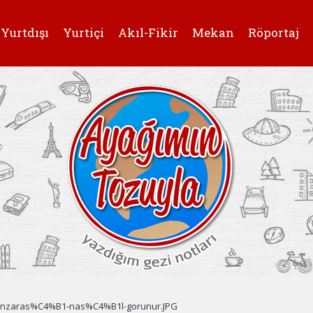
Yurtdışı
Yurtiçi
Akıl-Fikir
Mekan
Röportaj
anzaras%C4%B1-nas%C4%B1l-gorunur.JPG