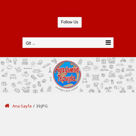
Follow Us
Git ...
Ana Sayfa
/
39.JPG