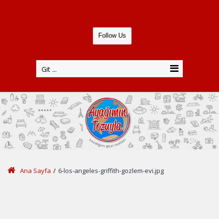
Follow Us
Git ...
Ana Sayfa
/
6-los-angeles-griffith-gozlem-evi.jpg