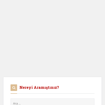
Nereyi Aramıştınız?