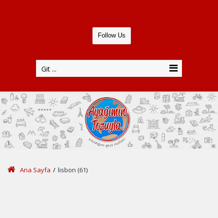
Follow Us
Git ...
Ana Sayfa
/
lisbon (61)