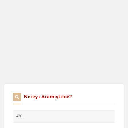
Nereyi Aramıştınız?