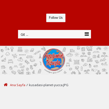
Follow Us
Git ...
Ana Sayfa
/
kusadasi-planet-yucca.JPG