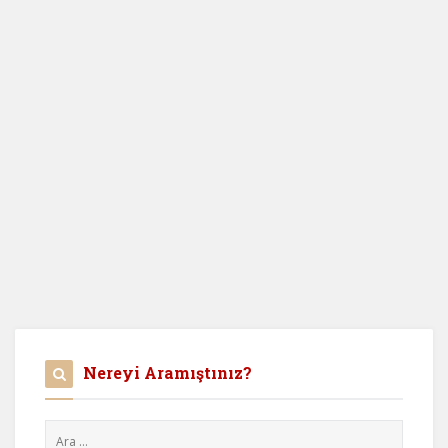
Nereyi Aramıştınız?