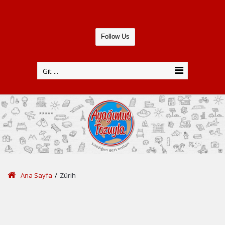
Follow Us
Git ...
Ana Sayfa
/
Zürih