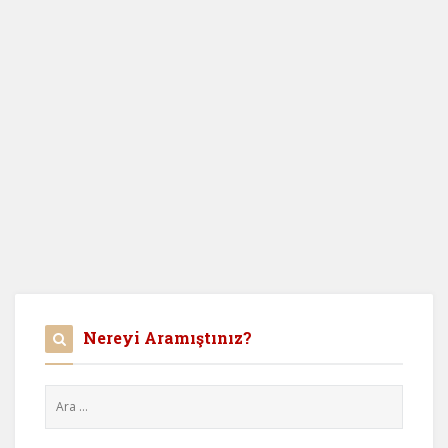
Nereyi Aramıştınız?