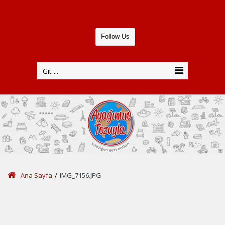
Follow Us
Git ...
Ana Sayfa
/
IMG_7156.JPG