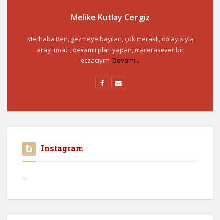
Melike Kutlay Cengiz
Merhaba!Ben, gezmeye bayılan, çok meraklı, dolayısıyla
araştırmacı, devamlı plan yapan, macerasever bir
eczacıyım.
Devamı...
Instagram
…