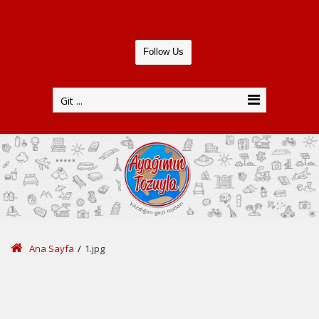
Follow Us
Git ...
Ana Sayfa
/
1.jpg