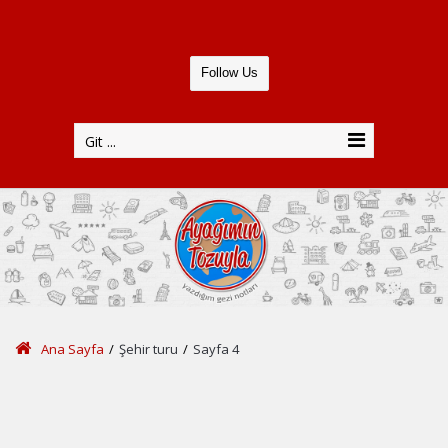
Follow Us
Git ...
Ana Sayfa
/
Şehir turu
/
Sayfa 4