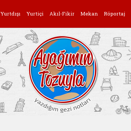
Yurtdışı
Yurtiçi
Akıl-Fikir
Mekan
Röportaj