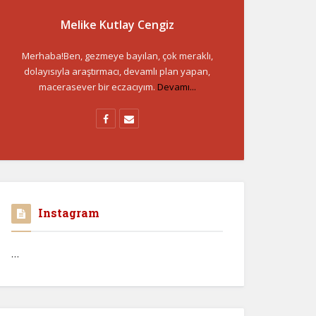
Melike Kutlay Cengiz
Merhaba!Ben, gezmeye bayılan, çok meraklı,
dolayısıyla araştırmacı, devamlı plan yapan,
macerasever bir eczacıyım.
Devamı...
Instagram
…