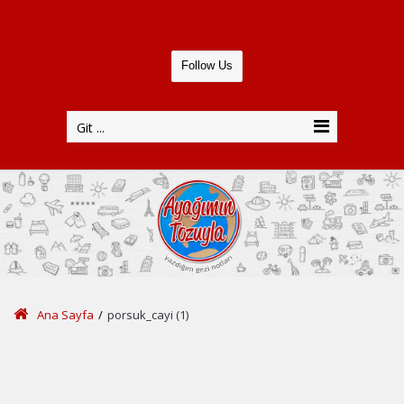
Follow Us
Git ...
Ana Sayfa
/
porsuk_cayi (1)