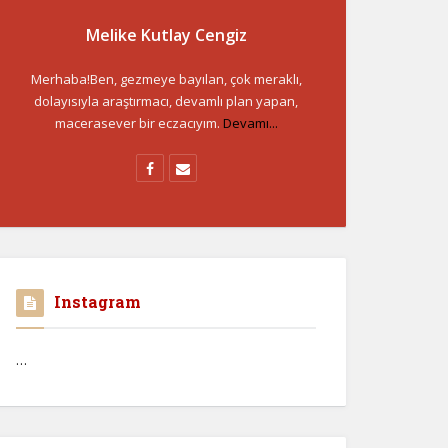
Melike Kutlay Cengiz
Merhaba!Ben, gezmeye bayılan, çok meraklı,
dolayısıyla araştırmacı, devamlı plan yapan,
macerasever bir eczacıyım.
Devamı...
Instagram
…