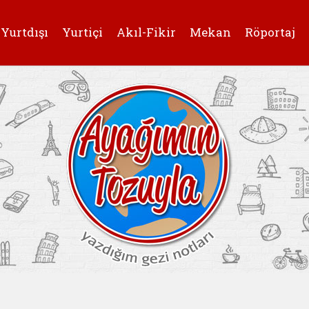
Yurtdışı
Yurtiçi
Akıl-Fikir
Mekan
Röportaj