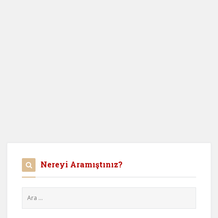
Nereyi Aramıştınız?