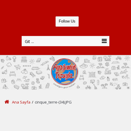
Follow Us
Git ...
Ana Sayfa
/
cinque_terre-(34).JPG