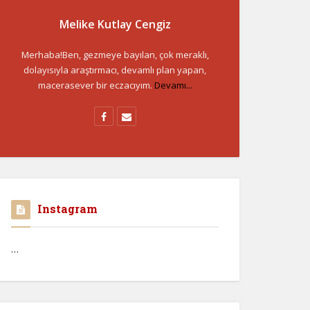
Melike Kutlay Cengiz
Merhaba!Ben, gezmeye bayılan, çok meraklı,
dolayısıyla araştırmacı, devamlı plan yapan,
macerasever bir eczacıyım.
Devamı...
Instagram
…