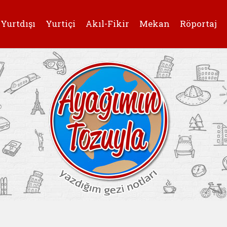
Yurtdışı
Yurtiçi
Akıl-Fikir
Mekan
Röportaj