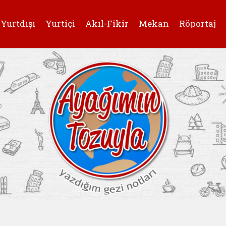
Yurtdışı
Yurtiçi
Akıl-Fikir
Mekan
Röportaj