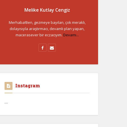
Melike Kutlay Cengiz
Merhaba!Ben, gezmeye bayılan, çok meraklı,
dolayısıyla araştırmacı, devamlı plan yapan,
macerasever bir eczacıyım.
Devamı...
Instagram
…