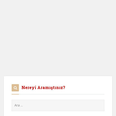
Nereyi Aramıştınız?