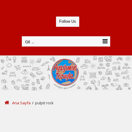
Follow Us
Git ...
Ana Sayfa
/
pulpit rock