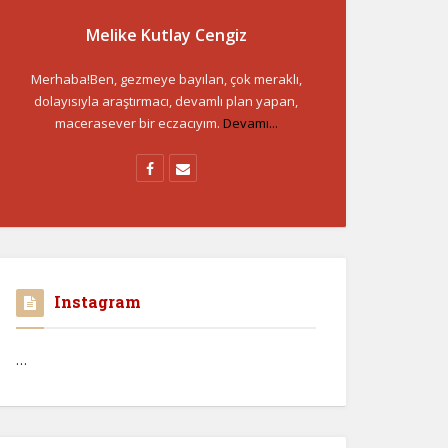
Melike Kutlay Cengiz
Merhaba!Ben, gezmeye bayılan, çok meraklı,
dolayısıyla araştırmacı, devamlı plan yapan,
macerasever bir eczacıyım.
Devamı...
Instagram
…