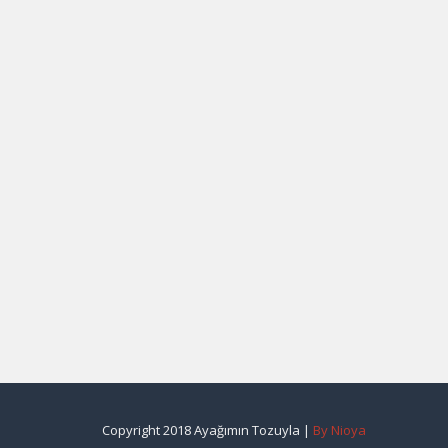
Copyright 2018 Ayağımın Tozuyla |
By Nioya