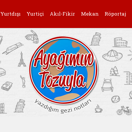
Yurtdışı
Yurtiçi
Akıl-Fikir
Mekan
Röportaj