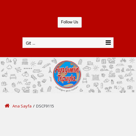
Follow Us
Git ...
Ana Sayfa
/
DSCF9115