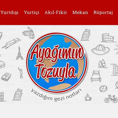
Yurtdışı
Yurtiçi
Akıl-Fikir
Mekan
Röportaj