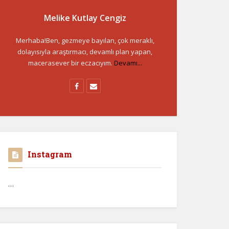
Melike Kutlay Cengiz
Merhaba!Ben, gezmeye bayılan, çok meraklı,
dolayısıyla araştırmacı, devamlı plan yapan,
macerasever bir eczacıyım.
Devamı...
Instagram
…