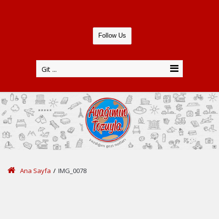
Follow Us
Git ...
Ana Sayfa
/
IMG_0078