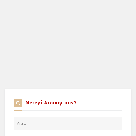
Nereyi Aramıştınız?