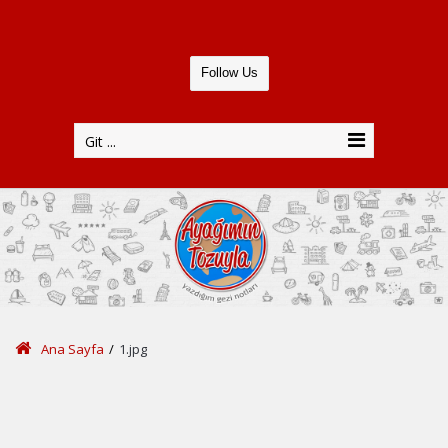
Follow Us
Git ...
Ana Sayfa
/
1.jpg