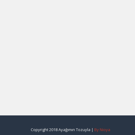
Copyright 2018 Ayağımın Tozuyla |
By Nioya