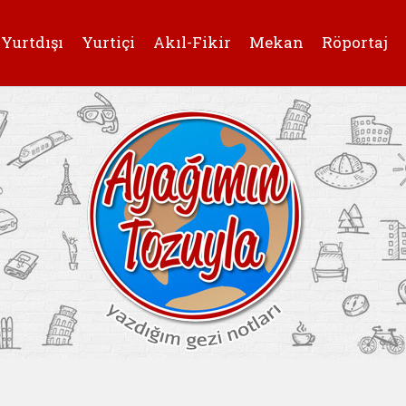
Yurtdışı
Yurtiçi
Akıl-Fikir
Mekan
Röportaj