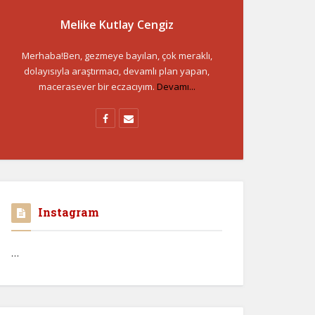
Melike Kutlay Cengiz
Merhaba!Ben, gezmeye bayılan, çok meraklı,
dolayısıyla araştırmacı, devamlı plan yapan,
macerasever bir eczacıyım.
Devamı...
Instagram
…