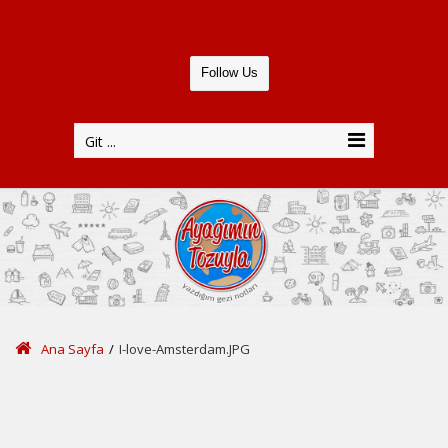
Follow Us
Git ...
Ana Sayfa
/
I-love-Amsterdam.JPG