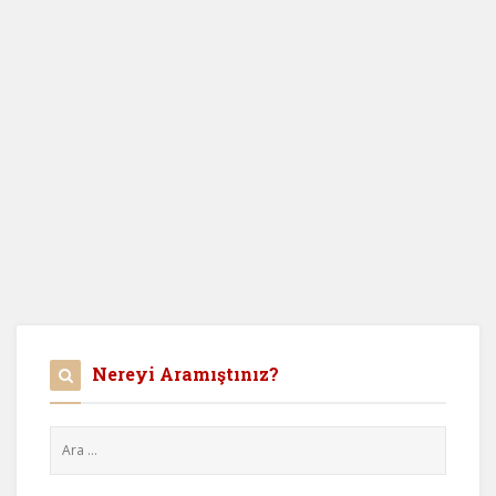
Nereyi Aramıştınız?