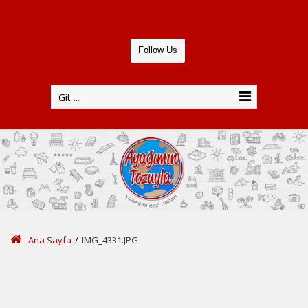
Follow Us
Git ...
Ana Sayfa
/
IMG_4331.JPG